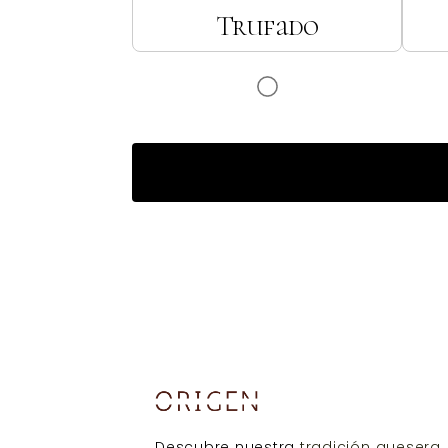
Trufado
Descubre nuestra
tradición quesera