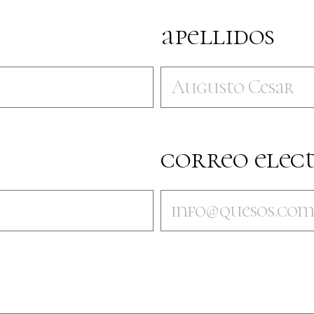
apellidos
correo elec