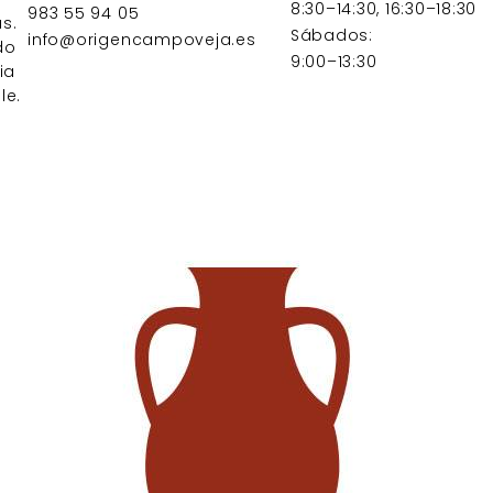
8:30–14:30, 16:30–18:30
983 55 94 05
s.
Sábados:
info@origencampoveja.es
do
9:00–13:30
ia
le.