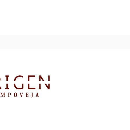
titutos
Bonos Regalo Campoveja
Historia