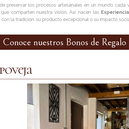
e preservar los procesos artesanales en un mundo cada v
 que comparten nuestra visión. Así nacen las
Experienci
n la tradición, su producto excepcional o su impacto social
Conoce nuestros Bonos de Regalo
poveja