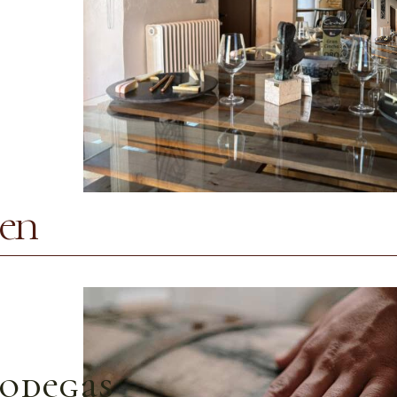
gen
ovejas